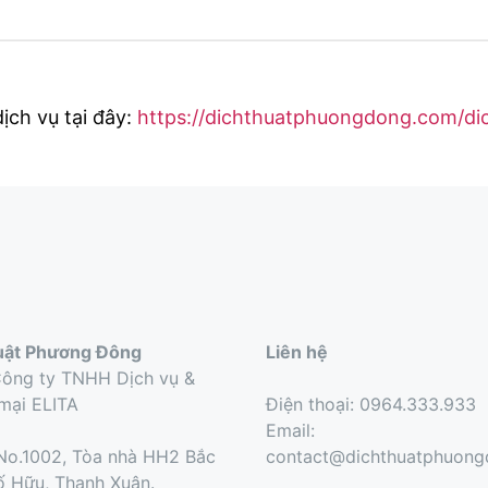
ịch vụ tại đây:
https://dichthuatphuongdong.com/dic
uật Phương Đông
Liên hệ
Công ty TNHH Dịch vụ &
mại ELITA
Điện thoại: 0964.333.933
Email:
o.1002, Tòa nhà HH2 Bắc
contact@dichthuatphuon
ố Hữu, Thanh Xuân.