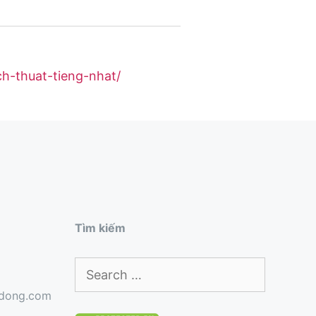
h-thuat-tieng-nhat/
Tìm kiếm
Search
for:
gdong.com