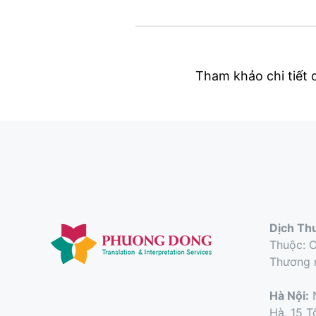
Tham khảo chi tiết d
Dịch Th
Thuộc: 
Thương 
Hà Nội:
N
Hà, 15 T