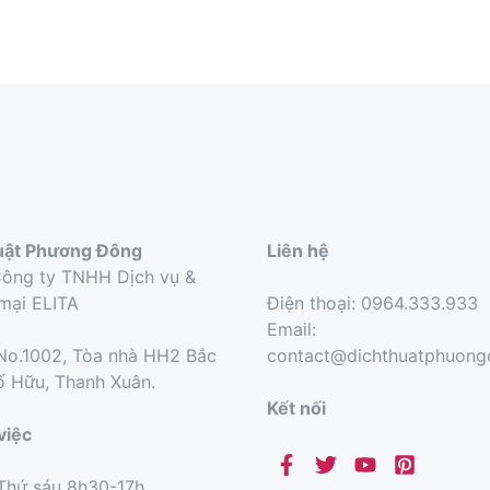
uật Phương Đông
Liên hệ
Công ty TNHH Dịch vụ &
mại ELITA
Điện thoại: 0964.333.933
Email:
o.1002, Tòa nhà HH2 Bắc
contact@dichthuatphuon
ố Hữu, Thanh Xuân.
Kết nối
việc
Thứ sáu 8h30-17h