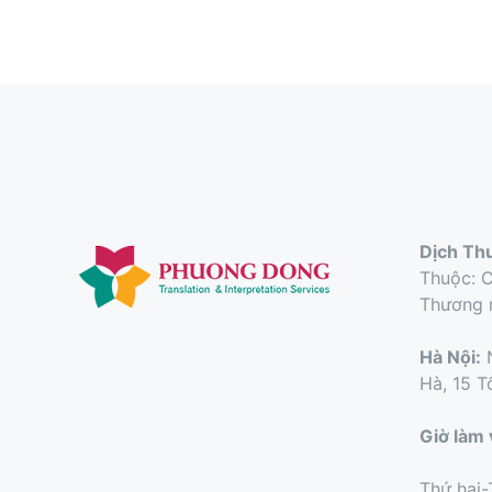
Dịch Th
Thuộc: 
Thương 
Hà Nội:
N
Hà, 15 T
Giờ làm 
Thứ hai-