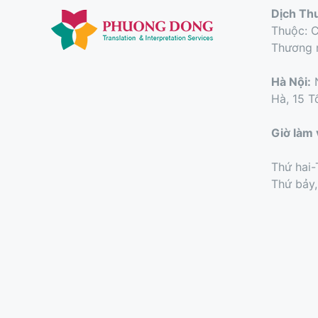
Dịch Th
Thuộc: 
Thương 
Hà Nội:
N
Hà, 15 T
Giờ làm 
Thứ hai-
Thứ bảy,