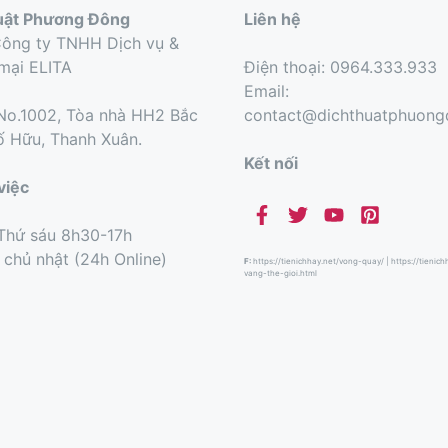
uật Phương Đông
Liên hệ
Công ty TNHH Dịch vụ &
mại ELITA
Điện thoại: 0964.333.933
Email:
o.1002, Tòa nhà HH2 Bắc
contact@dichthuatphuon
ố Hữu, Thanh Xuân.
Kết nối
việc
Thứ sáu 8h30-17h
 chủ nhật (24h Online)
F:
https://tienichhay.net/vong-quay/
|
https://tienic
vang-the-gioi.html