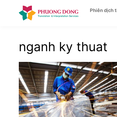
Skip
to
Phiên dịch 
content
nganh ky thuat