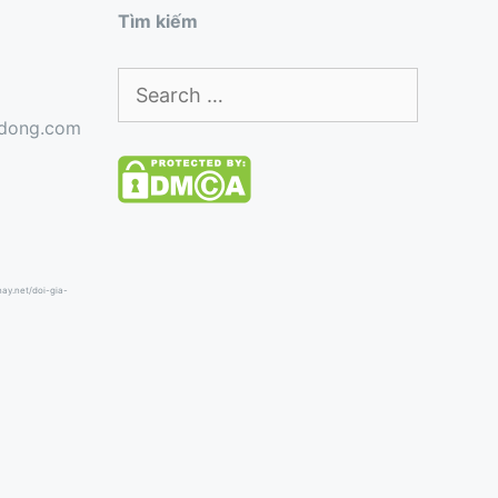
Tìm kiếm
Search
for:
gdong.com
hhay.net/doi-gia-