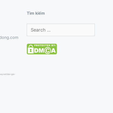
Tìm kiếm
Search
for:
gdong.com
hhay.net/doi-gia-