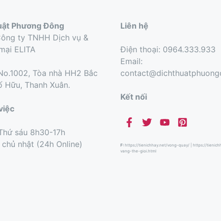
uật Phương Đông
Liên hệ
Công ty TNHH Dịch vụ &
mại ELITA
Điện thoại: 0964.333.933
Email:
o.1002, Tòa nhà HH2 Bắc
contact@dichthuatphuon
ố Hữu, Thanh Xuân.
Kết nối
việc
Thứ sáu 8h30-17h
 chủ nhật (24h Online)
F:
https://tienichhay.net/vong-quay/
|
https://tienic
vang-the-gioi.html