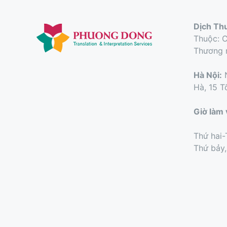
Dịch Th
Thuộc: 
Thương 
Hà Nội:
N
Hà, 15 T
Giờ làm 
Thứ hai-
Thứ bảy,