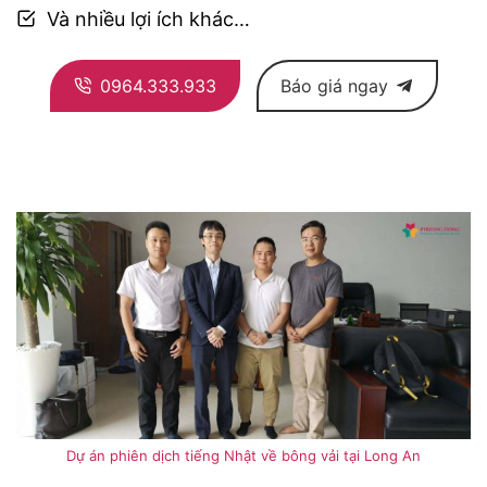
Và nhiều lợi ích khác…
0964.333.933
Báo giá ngay
Dự án phiên dịch tiếng Nhật về bông vải tại Long An