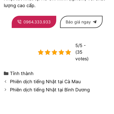
lượng cao cấp.
0964.333.933
Báo giá ngay
5/5 -
(35
votes)
Categories
Tỉnh thành
Post
Phiên dịch tiếng Nhật tại Cà Mau
navigation
Phiên dịch tiếng Nhật tại Bình Dương