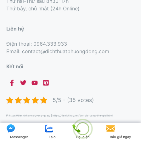
Thứ hai-Thứ sáu 8h30-17h
Thứ bảy, chủ nhật (24h Online)
Liên hệ
Điện thoại: 0964.333.933
Email: contact@dichthuatphuongdong.com
Kết nối
5/5 - (35 votes)
F:
https://tienichhay.net/vong-quay/
|
https://tienichhay.net/doi-gia-vang-the-gioi.html
Tìm kiếm
Messenger
Zalo
Gọi điện
Báo giá ngay