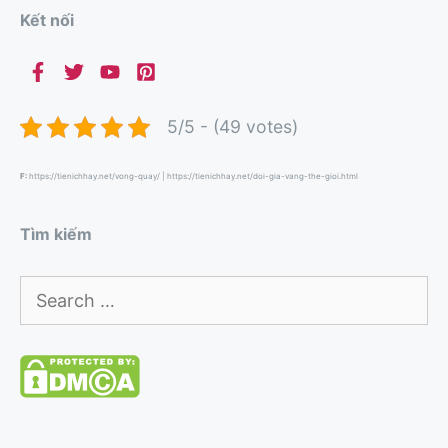
Kết nối
5/5 - (49 votes)
F:
https://tienichhay.net/vong-quay/
|
https://tienichhay.net/doi-gia-vang-the-gioi.html
Tìm kiếm
Search
for: