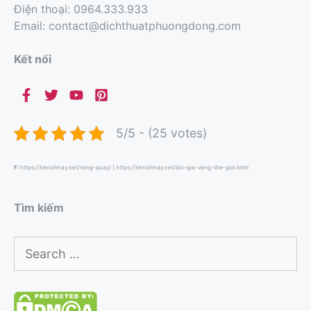
Điện thoại: 0964.333.933
Email: contact@dichthuatphuongdong.com
Kết nối
5/5 - (25 votes)
F:
https://tienichhay.net/vong-quay/
|
https://tienichhay.net/doi-gia-vang-the-gioi.html
Tìm kiếm
Search
for: