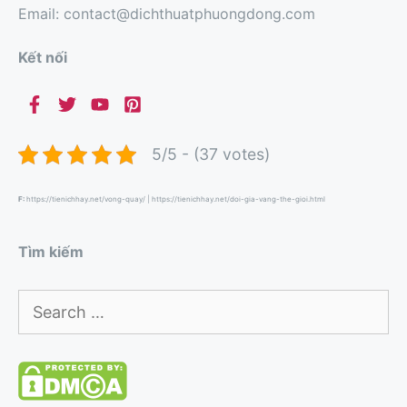
Email: contact@dichthuatphuongdong.com
Kết nối
5/5 - (37 votes)
F:
https://tienichhay.net/vong-quay/
|
https://tienichhay.net/doi-gia-vang-the-gioi.html
Tìm kiếm
Search
for: