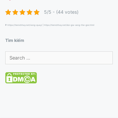
5/5 - (44 votes)
F:
https://tienichhay.net/vong-quay/
|
https://tienichhay.net/doi-gia-vang-the-gioi.html
Tìm kiếm
Search
for: