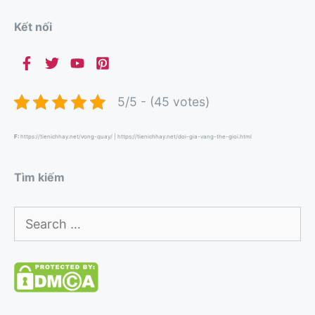
Kết nối
5/5 - (45 votes)
F:
https://tienichhay.net/vong-quay/
|
https://tienichhay.net/doi-gia-vang-the-gioi.html
Tìm kiếm
Search
for: