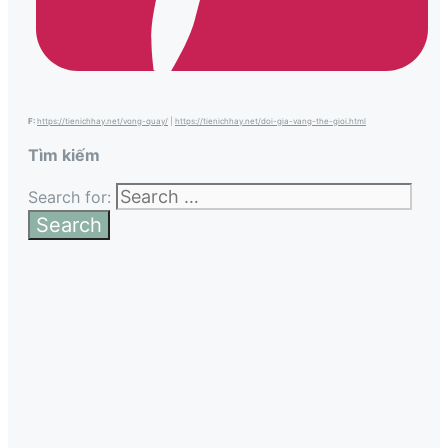
F:
https://tienichhay.net/vong-quay/
|
https://tienichhay.net/doi-gia-vang-the-gioi.html
Tìm kiếm
Search for: