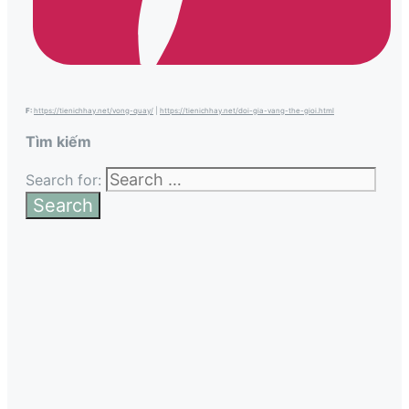
F:
https://tienichhay.net/vong-quay/
|
https://tienichhay.net/doi-gia-vang-the-gioi.html
Tìm kiếm
Search for: