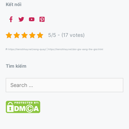
Kết nối
5/5 - (17 votes)
F:
https://tienichhay.net/vong-quay/
|
https://tienichhay.net/doi-gia-vang-the-gioi.html
Tìm kiếm
Search
for: