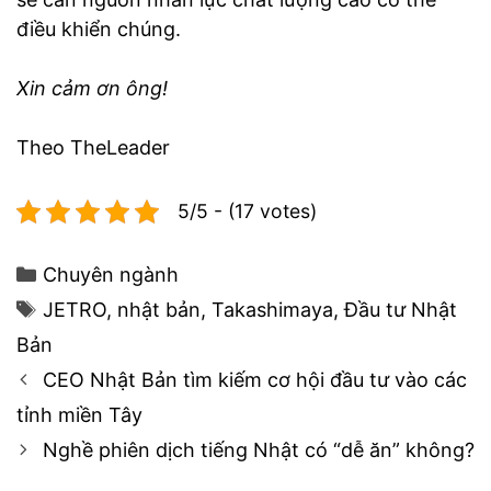
điều khiển chúng.
Xin cảm ơn ông!
Theo TheLeader
5/5 - (17 votes)
Categories
Chuyên ngành
Tags
JETRO
,
nhật bản
,
Takashimaya
,
Đầu tư Nhật
Bản
Post
CEO Nhật Bản tìm kiếm cơ hội đầu tư vào các
navigation
tỉnh miền Tây
Nghề phiên dịch tiếng Nhật có “dễ ăn” không?