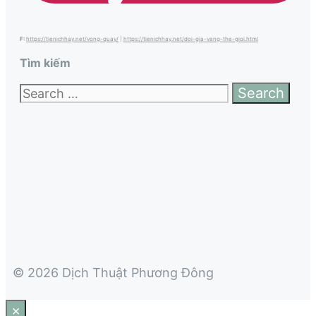
F:
https://tienichhay.net/vong-quay/
|
https://tienichhay.net/doi-gia-vang-the-gioi.html
Tìm kiếm
Search
for:
© 2026 Dịch Thuật Phương Đông
×