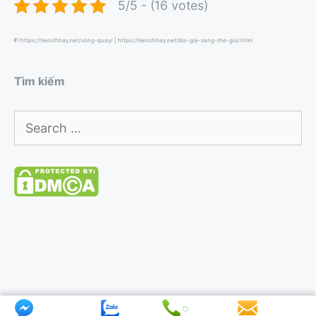
5/5 - (16 votes)
F:
https://tienichhay.net/vong-quay/
|
https://tienichhay.net/doi-gia-vang-the-gioi.html
Tìm kiếm
Search
for:
© 2026 Dịch Thuật Phương Đông