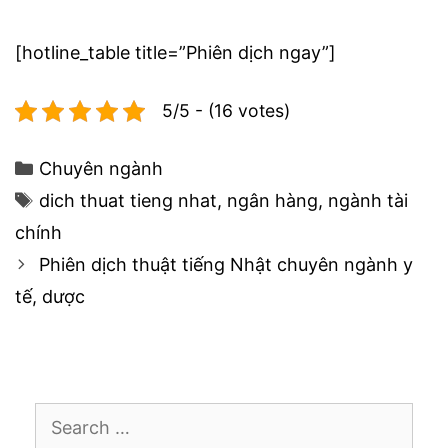
[hotline_table title=”Phiên dịch ngay”]
5/5 - (16 votes)
Categories
Chuyên ngành
Tags
dich thuat tieng nhat
,
ngân hàng
,
ngành tài
chính
Post
Phiên dịch thuật tiếng Nhật chuyên ngành y
navigation
tế, dược
Search
for: