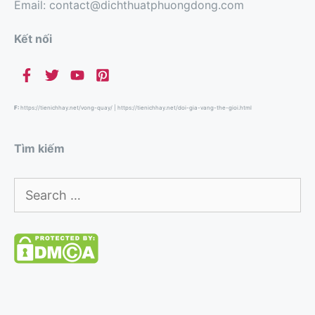
Email: contact@dichthuatphuongdong.com
Kết nối
F:
https://tienichhay.net/vong-quay/
|
https://tienichhay.net/doi-gia-vang-the-gioi.html
Tìm kiếm
Search
for: