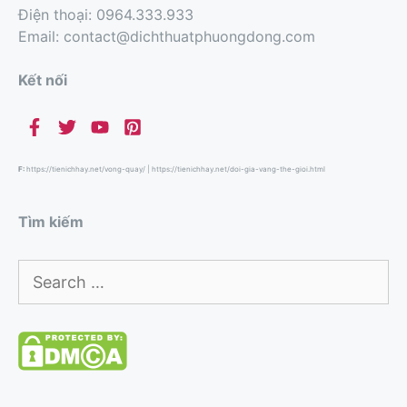
Điện thoại: 0964.333.933
Email: contact@dichthuatphuongdong.com
Kết nối
F:
https://tienichhay.net/vong-quay/
|
https://tienichhay.net/doi-gia-vang-the-gioi.html
Tìm kiếm
Search
for: