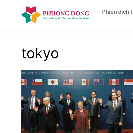
Skip
to
Phiên dịch 
content
tokyo