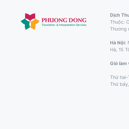
Dịch Th
Thuộc: 
Thương 
Hà Nội:
N
Hà, 15 T
Giờ làm 
Thứ hai-
Thứ bảy,