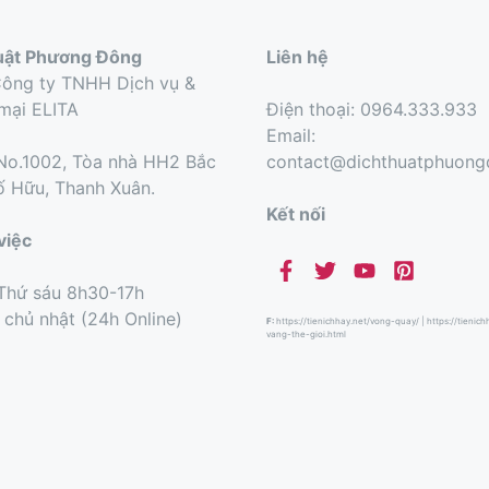
uật Phương Đông
Liên hệ
Công ty TNHH Dịch vụ &
mại ELITA
Điện thoại: 0964.333.933
Email:
o.1002, Tòa nhà HH2 Bắc
contact@dichthuatphuon
ố Hữu, Thanh Xuân.
Kết nối
việc
Thứ sáu 8h30-17h
 chủ nhật (24h Online)
F:
https://tienichhay.net/vong-quay/
|
https://tienic
vang-the-gioi.html