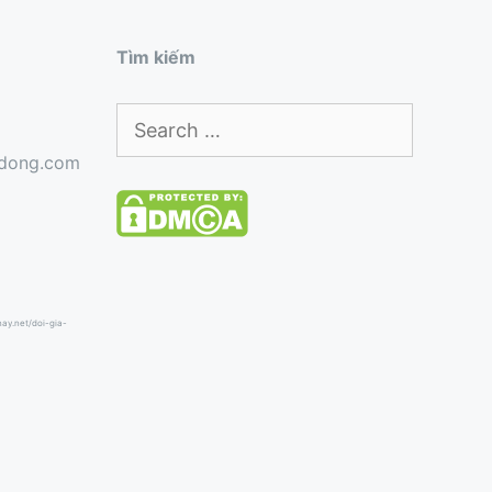
Tìm kiếm
Search
for:
gdong.com
hhay.net/doi-gia-