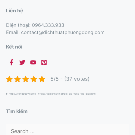
Liên hệ
Điện thoại: 0964.333.933
Email: contact@dichthuatphuongdong.com
Kết nối
5/5 - (37 votes)
F:
https://vongquay.name
|
https://tienichhay.net/doi-gia-vang-the-gioi.html
Tìm kiếm
Search
for: