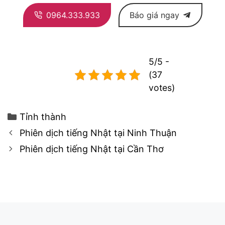
0964.333.933
Báo giá ngay
5/5 -
(37
votes)
Categories
Tỉnh thành
Post
Phiên dịch tiếng Nhật tại Ninh Thuận
navigation
Phiên dịch tiếng Nhật tại Cần Thơ