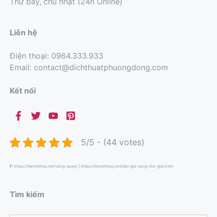
Thứ bảy, chủ nhật (24h Online)
Liên hệ
Điện thoại: 0964.333.933
Email: contact@dichthuatphuongdong.com
Kết nối
5/5 - (44 votes)
F:
https://tienichhay.net/vong-quay/
|
https://tienichhay.net/doi-gia-vang-the-gioi.html
Tìm kiếm