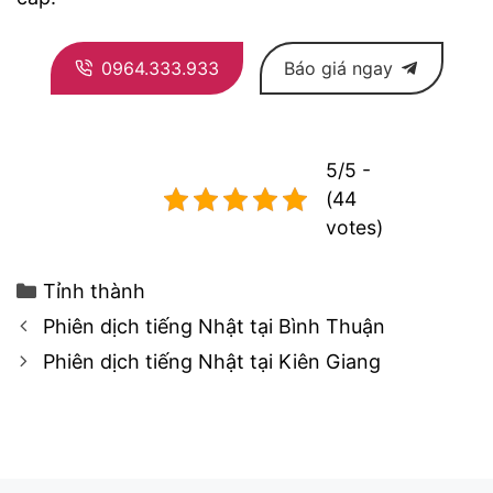
0964.333.933
Báo giá ngay
5/5 -
(44
votes)
Categories
Tỉnh thành
Post
Phiên dịch tiếng Nhật tại Bình Thuận
navigation
Phiên dịch tiếng Nhật tại Kiên Giang